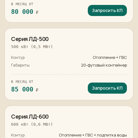
В МЕСЯЦ ОТ
Запросить КП
80 000
₽
в наличии
Серия ЛД-500
500 кВт (0,5 МВт)
Контур
Отопление + ГВС
Габариты
20-футовый контейнер
В МЕСЯЦ ОТ
Запросить КП
85 000
₽
в наличии
Серия ЛД-600
600 кВт (0,6 МВт)
Контур
Отопление + ГВС + подпитка воды