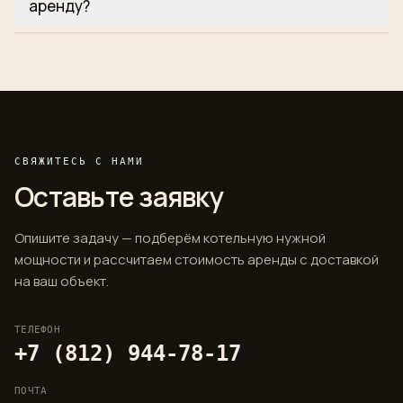
аренду?
котельную под ключ.
Помимо автопарка котельных мы готовы
предоставить в аренду: тепловые пушки; ИТП в
контейнере; контейнеры с ёмкостями запаса
воды и системой подпитки; контейнеры с
ёмкостями для дизельного топлива; систему
водоподготовки производительностью 192 м³ в
СВЯЖИТЕСЬ С НАМИ
сутки.
Оставьте заявку
Опишите задачу — подберём котельную нужной
мощности и рассчитаем стоимость аренды с доставкой
на ваш объект.
ТЕЛЕФОН
+7 (812) 944-78-17
ПОЧТА