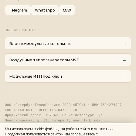
Telegram
WhatsApp
MAX
ЭКОСИСТЕМА ПТС
→
Блочно-модульные котельные
→
Воздушные теплогенераторы MVT
→
Модульные ИТП под ключ
ООО «ПетербургТеплоСервис»
(
ООО «ПТС»
) · ИНН
7814274927
·
КПП
781401001
· ОГРН
1157847289170
Юридический адрес:
197342, Санкт-Петербург, ул.
Новосибирская, д. 13, литера А, пом. 1-Н, офис 1
Мы используем cookie-файлы для работы сайта и аналитики.
©
2015
–
2026
ООО «ПетербургТеплоСервис»
. Все права защищены.
Продолжая пользоваться сайтом, вы соглашаетесь с