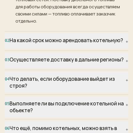
для работы оборудования всегда осуществляем
своими силами — топливо оплачивает заказчик
отдельно.
На какой срок можно арендовать котельную?
02
+
Мы сдаём котельные как на короткий срок (от 1
Осуществляете доставку в дальние регионы?
месяца), так и в долгосрочную аренду. Договор
03
+
продлевается без ограничений.
Да. Стоимость доставки рассчитывается
Что делать, если оборудование выйдет из
отдельно, в зависимости от региона. Перевозку
04
+
строя?
организуем собственными силами или с
привлечением проверенных транспортных
Наши специалисты выезжают на объект в
компаний.
Выполняете ли вы подключение котельной на
кратчайшие сроки. Также предусмотрена
05
+
объекте?
замена оборудования в случае серьёзной
неисправности.
Да, мы предоставляем услуги монтажа и
Что ещё, помимо котельных, можно взять в
пусконаладки. Можем полностью подключить
06
+