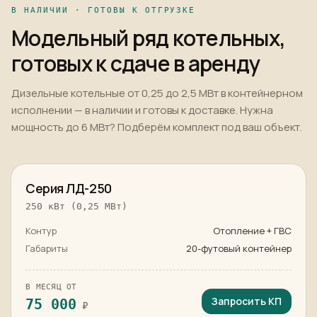
В НАЛИЧИИ · ГОТОВЫ К ОТГРУЗКЕ
Модельный ряд котельных,
готовых к сдаче в аренду
Дизельные котельные от 0,25 до 2,5 МВт в контейнерном
исполнении — в наличии и готовы к доставке. Нужна
мощность до 6 МВт? Подберём комплект под ваш объект.
в наличии
Серия ЛД-250
250 кВт (0,25 МВт)
Контур
Отопление + ГВС
Габариты
20-футовый контейнер
В МЕСЯЦ ОТ
Запросить КП
75 000
₽