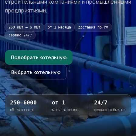
строительными компаниями и промышленными
предприятиями.
250 кВт – 6 МВт
от 1 месяца
доставка по РФ
сервис 24/7
Подобрать котельную
Выбрать котельную
250–6000
от 1
24/7
кВт мощность
месяца аренды
сервис на объекте